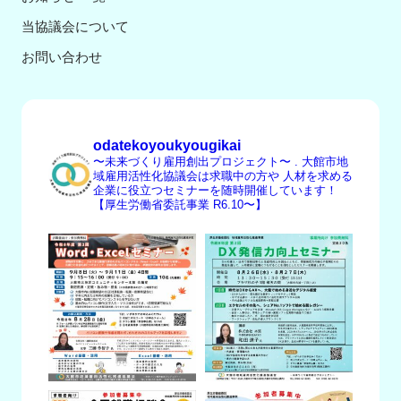
当協議会について
お問い合わせ
odatekoyoukyougikai
〜未来づくり雇用創出プロジェクト〜
.
大館市地
域雇用活性化協議会は求職中の方や
人材を求める
企業に役立つセミナーを随時開催しています！
【厚生労働省委託事業 R6.10〜】