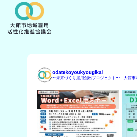
odatekoyoukyougikai
〜未来づくり雇用創出プロジェクト〜
.
大館市